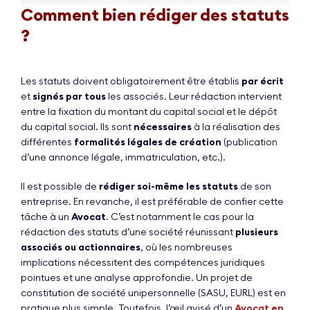
Comment bien rédiger des statuts
?
Les statuts doivent obligatoirement être établis
par écrit
et
signés par tous
les associés. Leur rédaction intervient
entre la fixation du montant du capital social et le dépôt
du capital social. Ils sont
nécessaires
à la réalisation des
différentes
formalités légales de création
(publication
d’une annonce légale, immatriculation, etc.).
Il est possible de
rédiger soi-même les statuts
de son
entreprise. En revanche, il est préférable de confier cette
tâche à un
Avocat
. C’est notamment le cas pour la
rédaction des statuts d’une société réunissant
plusieurs
associés ou actionnaires
, où les nombreuses
implications nécessitent des compétences juridiques
pointues et une analyse approfondie. Un projet de
constitution de société unipersonnelle (SASU, EURL) est en
pratique plus simple. Toutefois, l’œil avisé d’un
Avocat en